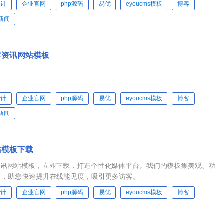
设计
企业官网
php源码
易优
eyoucms模板
博客
新闻
客资讯网站模板
设计
企业官网
php源码
易优
eyoucms模板
博客
新闻
站模板下载
资讯网站模板，立即下载，打造个性化媒体平台。我们的模板集美观、功
体，助您快速提升在线能见度，吸引更多访客。
设计
企业官网
php源码
易优
eyoucms模板
博客