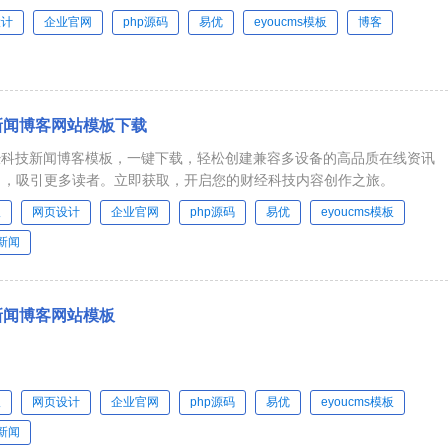
设计
企业官网
php源码
易优
eyoucms模板
博客
新闻博客网站模板下载
经科技新闻博客模板，一键下载，轻松创建兼容多设备的高品质在线资讯
名，吸引更多读者。立即获取，开启您的财经科技内容创作之旅。
板
网页设计
企业官网
php源码
易优
eyoucms模板
新闻
新闻博客网站模板
板
网页设计
企业官网
php源码
易优
eyoucms模板
新闻