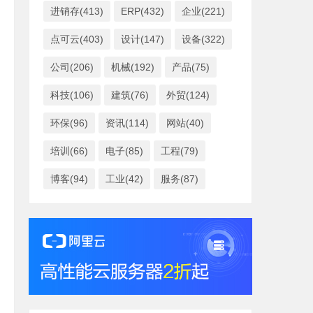
进销存(413)
ERP(432)
企业(221)
点可云(403)
设计(147)
设备(322)
公司(206)
机械(192)
产品(75)
科技(106)
建筑(76)
外贸(124)
环保(96)
资讯(114)
网站(40)
培训(66)
电子(85)
工程(79)
博客(94)
工业(42)
服务(87)