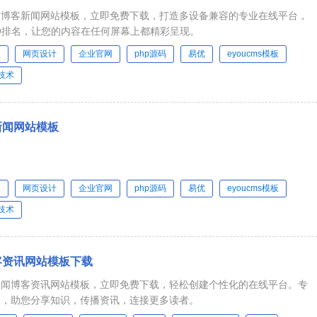
术博客新闻网站模板，立即免费下载，打造多设备兼容的专业在线平台，
O排名，让您的内容在任何屏幕上都精彩呈现。
板
网页设计
企业官网
php源码
易优
eyoucms模板
技术
新闻网站模板
板
网页设计
企业官网
php源码
易优
eyoucms模板
技术
客资讯网站模板下载
新闻博客资讯网站模板，立即免费下载，轻松创建个性化的在线平台。专
局，助您分享知识，传播资讯，连接更多读者。