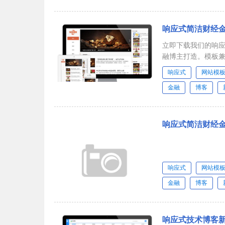
响应式简洁财经
立即下载我们的响
融博主打造。模板兼
响应式
网站模
金融
博客
响应式简洁财经
响应式
网站模
金融
博客
响应式技术博客