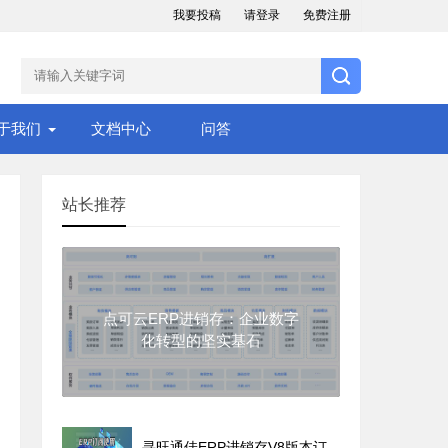
我要投稿
请登录
免费注册
于我们
文档中心
问答
站长推荐
点可云ERP进销存：企业数字
化转型的坚实基石
寻旺通佳ERP进销存V8版本订