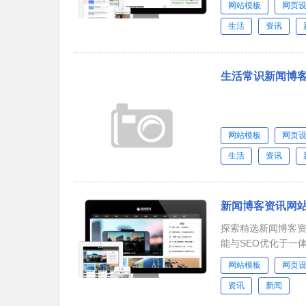
网站模板
网页
生活
资讯
生活常识新闻博
网站模板
网页
生活
资讯
新闻博客资讯网
探索精选新闻博客
能与SEO优化于一
网站模板
网页
资讯
新闻