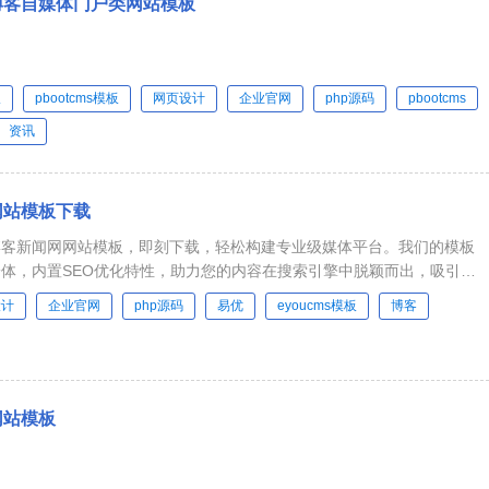
博客自媒体门户类网站模板
板
pbootcms模板
网页设计
企业官网
php源码
pbootcms
资讯
网站模板下载
博客新闻网网站模板，即刻下载，轻松构建专业级媒体平台。我们的模板
体，内置SEO优化特性，助力您的内容在搜索引擎中脱颖而出，吸引更
设计
企业官网
php源码
易优
eyoucms模板
博客
网站模板