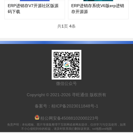
ERP进销存V7开源社区版源
ERP进销存系统V6版erp进销
码下载
存开源源
共
1
页
4
条
微信公众号
Copyright © 2021-2026 寻旺通佳 版权所有
备案号：
桂ICP备2023011848号-1
桂公网安备45088102000223号
免责声明：本站模板、图片等搜集整理于互联网或者网友提供，仅供学习与交流使用，如果
不小心侵犯到你的权益，请及时联系我们删除该资源。
txt地图
xml地图