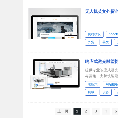
无人机英文外贸企业
网站模板
pboo
外贸
英文
响应式激光雕塑
提供专业响应式激
与营销，支持快速建
响应式
网站模
机械
设备
上一页
1
2
3
4
5