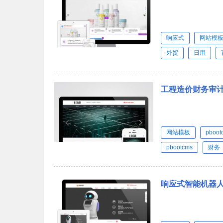
响应式
网站模
外贸
日用
工程造价财务审
网站模板
pboo
pbootcms
财务
响应式智能机器