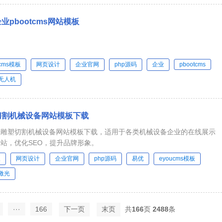
pbootcms网站模板
tcms模板
网页设计
企业官网
php源码
企业
pbootcms
无人机
切割机械设备网站模板下载
光雕塑切割机械设备网站模板下载，适用于各类机械设备企业的在线展示
站，优化SEO，提升品牌形象。
板
网页设计
企业官网
php源码
易优
eyoucms模板
激光
···
166
下一页
末页
共
166
页
2488
条