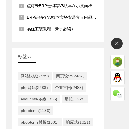
点可云ERP进销存V8版本在小皮面板（PHPstudy）安装部署详细教程
ERP进销存V8版本宝塔安装常见问题解答
易优安装教程（新手必读）
标签云
网站模板(2489)
网页设计(2487)
php源码(2488)
企业官网(2483)
eyoucms模板(1356)
易优(1358)
pbootcms(1136)
pbootcms模板(1501)
响应式(1021)