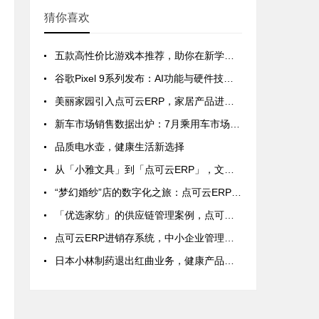
猜你喜欢
五款高性价比游戏本推荐，助你在新学期畅享电竞世界
谷歌Pixel 9系列发布：AI功能与硬件技术的完美结合
美丽家园引入点可云ERP，家居产品进销存更高效
新车市场销售数据出炉：7月乘用车市场零售量环比下降，多品牌逆势增长表现突出
品质电水壶，健康生活新选择
从「小雅文具」到「点可云ERP」，文具行业的数字化管理案例
“梦幻婚纱”店的数字化之旅：点可云ERP进销存让爱情更加完美！
「优选家纺」的供应链管理案例，点可云ERP如何提升家纺行业的运营效率
点可云ERP进销存系统，中小企业管理的明智之选
日本小林制药退出红曲业务，健康产品市场洗牌