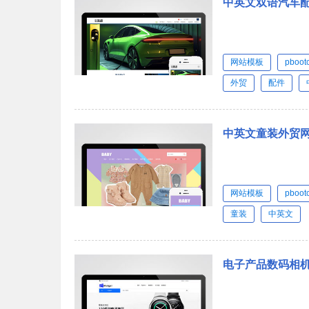
中英文双语汽车
网站模板
pboo
外贸
配件
中英文童装外贸
网站模板
pboo
童装
中英文
电子产品数码相