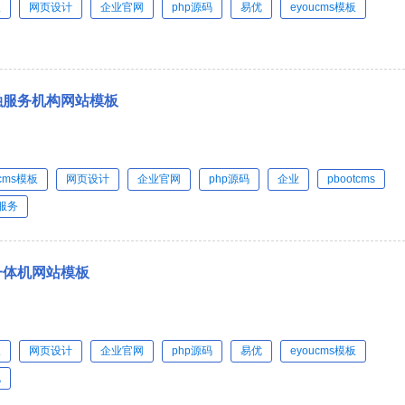
板
网页设计
企业官网
php源码
易优
eyoucms模板
融服务机构网站模板
tcms模板
网页设计
企业官网
php源码
企业
pbootcms
服务
一体机网站模板
板
网页设计
企业官网
php源码
易优
eyoucms模板
机