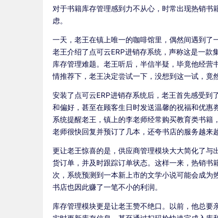
对于书籍库存管理感到力不从心，时常出现热销书
虑。
一天，老王在镇上唯一的咖啡馆里，偶然间遇到了
老王介绍了点可云ERP进销存系统，声称这是一款
库存管理难题。老王听后，半信半疑，毕竟他经营
情推荐下，老王决定尝试一下，没想到这一试，竟然
安装了点可云ERP进销存系统后，老王首先感受到
和偏好，甚至在顾客生日时发送温馨的祝福和优惠
系统提醒老王，镇上的李老师经常购买教育类书籍
老师很快回复并预订了几本，还夸书店的服务越来
更让老王惊喜的是，供应商管理模块大大简化了与
货订单，并及时跟踪订单状态。这样一来，热销书
次，系统预测到一本新上市的文学小说可能会成为
书店也因此赚了一笔不小的利润。
库存管理模块更是让老王赞不绝口。以前，他总要