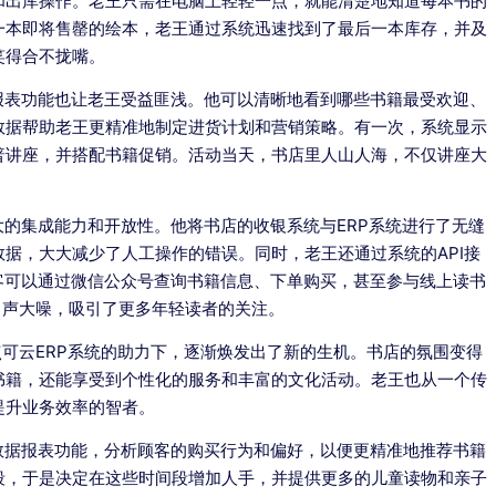
和出库操作。老王只需在电脑上轻轻一点，就能清楚地知道每本书的
一本即将售罄的绘本，老王通过系统迅速找到了最后一本库存，并及
笑得合不拢嘴。
报表功能也让老王受益匪浅。他可以清晰地看到哪些书籍最受欢迎、
数据帮助老王更精准地制定进货计划和营销策略。有一次，系统显示
普讲座，并搭配书籍促销。活动当天，书店里人山人海，不仅讲座大
大的集成能力和开放性。他将书店的收银系统与ERP系统进行了无缝
据，大大减少了人工操作的错误。同时，老王还通过系统的API接
客可以通过微信公众号查询书籍信息、下单购买，甚至参与线上读书
名声大噪，吸引了更多年轻读者的关注。
点可云ERP系统的助力下，逐渐焕发出了新的生机。书店的氛围变得
书籍，还能享受到个性化的服务和丰富的文化活动。老王也从一个传
提升业务效率的智者。
数据报表功能，分析顾客的购买行为和偏好，以便更精准地推荐书籍
段，于是决定在这些时间段增加人手，并提供更多的儿童读物和亲子