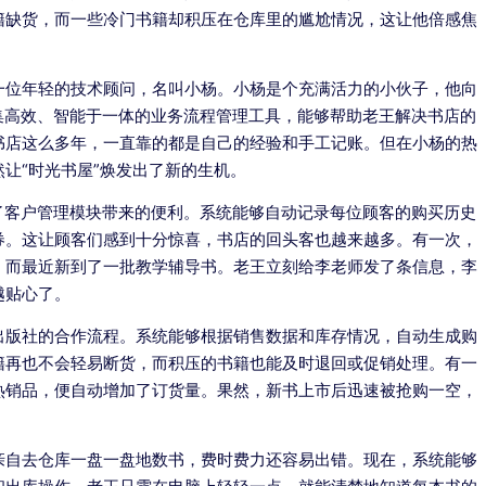
籍缺货，而一些冷门书籍却积压在仓库里的尴尬情况，这让他倍感焦
一位年轻的技术顾问，名叫小杨。小杨是个充满活力的小伙子，他向
集高效、智能于一体的业务流程管理工具，能够帮助老王解决书店的
书店这么多年，一直靠的都是自己的经验和手工记账。但在小杨的热
让“时光书屋”焕发出了新的生机。
了客户管理模块带来的便利。系统能够自动记录每位顾客的购买历史
券。这让顾客们感到十分惊喜，书店的回头客也越来越多。有一次，
，而最近新到了一批教学辅导书。老王立刻给李老师发了条信息，李
越贴心了。
出版社的合作流程。系统能够根据销售数据和库存情况，自动生成购
籍再也不会轻易断货，而积压的书籍也能及时退回或促销处理。有一
热销品，便自动增加了订货量。果然，新书上市后迅速被抢购一空，
亲自去仓库一盘一盘地数书，费时费力还容易出错。现在，系统能够