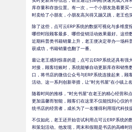
实时更新库存信息，甚至通过扫码枪快速完成入库
库存量和存放位置。有一次，一个小朋友急着要买
时卖给了小朋友，小朋友高兴得又蹦又跳，老王也
除了这些，点可云ERP系统的数据可视化与多维度
哪些时段顾客最多、哪些促销活动效果最好。这些
近期科普类书籍销量上升，老王便决定举办一场科
获成功，书籍销量也翻了一番。
最让老王感到惊喜的是，点可云ERP系统还具有强
对接，顾客结账时，系统能够自动更新库存和销售数
口，将书店的微信公众号与ERP系统连接起来，顾
活动。这一系列创新举措，让“时光书屋”在小镇上
随着时间的推移，“时光书屋”在老王的精心经营和
更加温馨而智能，顾客们在这里不仅能找到心仪的
统书店的经营者，成长为了一名懂得利用现代科技
不仅如此，老王还开始尝试利用点可云ERP系统的
和策划活动。他发现，周末和假期是书店的高峰时