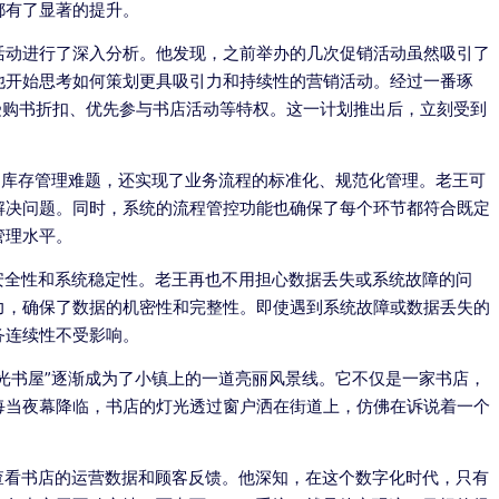
都有了显著的提升。
活动进行了深入分析。他发现，之前举办的几次促销活动虽然吸引了
他开始思考如何策划更具吸引力和持续性的营销活动。经过一番琢
受购书折扣、优先参与书店活动等特权。这一计划推出后，立刻受到
决了库存管理难题，还实现了业务流程的标准化、规范化管理。老王可
解决问题。同时，系统的流程管控功能也确保了每个环节都符合既定
管理水平。
安全性和系统稳定性。老王再也不用担心数据丢失或系统故障的问
力，确保了数据的机密性和完整性。即使遇到系统故障或数据丢失的
务连续性不受影响。
时光书屋”逐渐成为了小镇上的一道亮丽风景线。它不仅是一家书店，
每当夜幕降临，书店的灯光透过窗户洒在街道上，仿佛在诉说着一个
查看书店的运营数据和顾客反馈。他深知，在这个数字化时代，只有