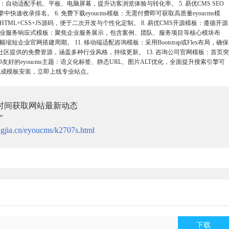
：自动适配手机、平板、电脑屏幕，提升访客浏览体验与转化率。 5. 易优CMS SEO
速收录排名。 6. 免费下载eyoucms模板：无需付费即可获取高质量eyoucms模
TML+CSS+JS源码，便于二次开发与个性化定制。 8. 易优CMS开源模板：遵循开源
 企业服务响应式模板：聚焦企业服务展示，包含案例、团队、服务项目等核心模块布
幅缩短企业官网搭建周期。 11. 移动端适配咨询模板：采用Bootstrap或Flex布局，确保
及社区提供的免费资源，涵盖多种行业风格，持续更新。 13. 咨询公司官网模板：首页突
O友好的eyoucms主题：语义化标签、静态URL、图片ALT优化，全面提升搜索引擎可
钟完成模板安装，立即上线专业站点。
时间获取网站最新动态
"
gjia.cn/eyoucms/k2707s.html
下载