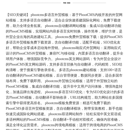
【SEO关键词】 pbootcms多语言外贸模板：基于PbootCMS内核开发的外贸网
站模板，支持多语言自动翻译，适合企业快速搭建国际化网站，免费下载使
用，助力全球业务拓展。 pbootcms自动翻译网站模板：集成AI自动翻译功能
的PbootCMS模板，实现网站内容多语言实时转换，操作简单，维护方便，是
外贸企业出海的高效建站工具。 pbootcms免费外贸模板下载：提供PbootCMS
多语言外贸模板免费下载资源，含自动翻译功能，适配手机端，SEO优化友
好，帮助企业零成本启动海外营销。 pbootcms响应式外贸网站：采用响应式
设计的PbootCMS外贸模板，兼容PC与移动端，内置多语言自动翻译，提升全
球用户体验，增强国际竞争力。 pbootcms英文网站源码：专为外贸企业设计
的PbootCMS英文网站源码，支持多语言切换与自动翻译，代码精简，SEO结
构清晰，便于搜索引擎收录排名。 多语言pbootcms建站模板：支持100+语言
自动翻译的PbootCMS建站模板，后台管理便捷，数据同步更新，适合多国市
场布局，免费下载即用。 pbootcms外贸独立站模板：适用于外贸独立站的
PbootCMS模板，集成自动翻译功能，提升非中文用户访问体验，增强询盘转
化，加速品牌出海进程。 pbootcms多语言SEO优化：专为SEO优化设计的多语
言PbootCMS模板，自动翻译不影响收录，URL结构规范，助力网站在多国搜
索引擎中获得更高排名。 pbootcms模板免费资源：精选可免费下载的
PbootCMS多语言外贸模板资源，含自动翻译模块，附带安装教程，新手也能
快速完成国际化网站搭建。 pbootcms双语网站制作：轻松实现中英文双语或
多语种网站的PbootCMS模板，自动翻译+手动校对双模式，确保内容准确，
满足全球化运营需求。 pbootcms跨境电商模板：适用于跨境电商的PbootCMS