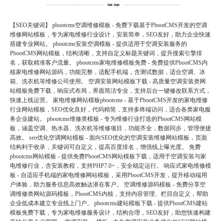
【SEO关键词】 pbootcms空调维修模板 - 免费下载基于PbootCMS开发的空调
维修网站模板，专为家电维修行业设计，安装简单，SEO友好，助力企业快速
搭建专业网站。 pbootcms安装空调模板 - 提供适用于空调安装服务的
PbootCMS网站模板，结构清晰，支持自定义标题关键词，提升搜索引擎排
名，获取精准客户流量。 pbootcms家电维修模板免费 - 免费提供PbootCMS内
核家电维修网站源码，功能完整，适配手机端，含测试数据，适合空调、冰
箱、洗衣机等维修公司使用。 空调安装网站模板下载 - 高质量空调安装类网
站模板免费下载，响应式布局，界面简洁专业，支持后台一键修改联系方式，
快速上线运营。 家电维修网站模板pbootcms - 基于PbootCMS开发的家电维修
行业网站模板，SEO优化良好，代码精简，支持多终端访问，适合各类家电服
务企业建站。 pbootcms维修类模板 - 专为维修行业打造的PbootCMS网站模
板，涵盖空调、热水器、洗衣机等维修项目，功能齐全，数据同步，管理便捷
高效。 seo优化空调网站模板 - 面向SEO优化的空调安装维修网站模板，页面
结构利于收录，关键词可自定义，提高百度排名，增强线上曝光度。 免费
pbootcms网站模板 - 提供免费PbootCMS网站模板下载，适用于空调安装与家
电维修行业，含安装教程，支持PHP7.0+，安全稳定运行。 响应式家电维修模
板 - 自适应手机端的家电维修网站模板，采用PbootCMS开发，提升移动端用
户体验，助力服务信息高效触达潜在客户。 空调维修源码模板 - 免费分享空
调维修类网站源码模板，PbootCMS内核，支持内容管理、栏目自定义，帮助
企业低成本建立专业线上门户。 pbootcms建站模板下载 - 提供PbootCMS建站
模板免费下载，专为家电维修服务设计，结构合理，SEO友好，助您快速构建