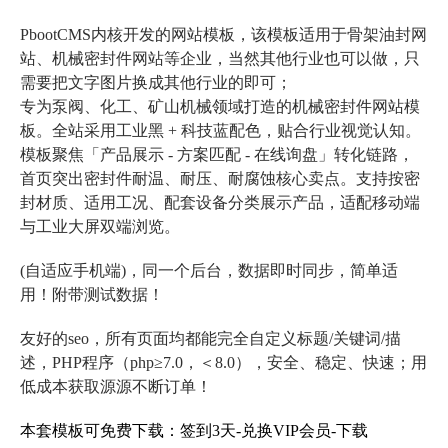
PbootCMS内核开发的网站模板，该模板适用于骨架油封网
站、机械密封件网站等企业，当然其他行业也可以做，只
需要把文字图片换成其他行业的即可；
专为泵阀、化工、矿山机械领域打造的机械密封件网站模
板。全站采用工业黑 + 科技蓝配色，贴合行业视觉认知。
模板聚焦「产品展示 - 方案匹配 - 在线询盘」转化链路，
首页突出密封件耐温、耐压、耐腐蚀核心卖点。支持按密
封材质、适用工况、配套设备分类展示产品，适配移动端
与工业大屏双端浏览。
(自适应手机端)，同一个后台，数据即时同步，简单适
用！附带测试数据！
友好的seo，所有页面均都能完全自定义标题/关键词/描
述，PHP程序（php≥7.0，＜8.0），安全、稳定、快速；用
低成本获取源源不断订单！
本套模板可免费下载：签到3天-兑换VIP会员-下载