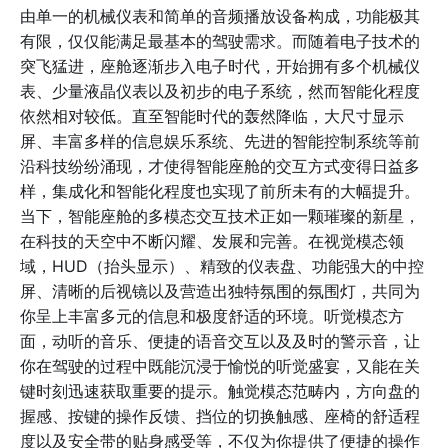
由单一的机械仪表和简单的音频播放设备构成，功能极其
有限，仅仅能满足最基本的驾驶需求。而随着电子技术的
突飞猛进，座舱逐渐步入电子时代，开始拥有多个机械仪
表、少量液晶仪表以及初步的电子系统，然而智能化程度
依然相对较低。直至智能时代的轰然降临，大尺寸显示
屏、丰富多样的信息娱乐系统、先进的智能控制系统等前
沿科技纷纷涌现，才使得智能座舱的交互方式变得日益多
样，集成化和智能化程度也实现了前所未有的大幅提升。
当下，智能座舱的多模态交互技术正如一颗璀璨的新星，
在科技的天空中不断闪耀、发展和完善。在视觉模态领
域，HUD（抬头显示）、精致的仪表盘、功能强大的中控
屏、清晰的后视镜以及营造出独特氛围的氛围灯，共同为
你呈上丰富多元的信息和极度舒适的环境。听觉模态方
面，动听的音乐、便捷的语音交互以及及时的警示音，让
你在驾驶的过程中既能沉浸于愉悦的听觉盛宴，又能在关
键时刻迅速获取重要的提示。触觉模态范畴内，方向盘的
握感、按键的操作反馈、挡位的切换触感、座椅的舒适程
度以及安全带的贴身感受等，不仅为你提供了便捷的操作