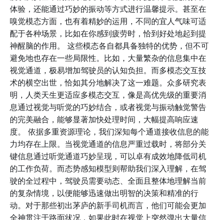
体验，还能通过巧妙的振动等方式进行温馨提示。甚至在
嗅觉模态方面，也有着精妙的运用，不同的宜人气味可适
配于各种场景，比如在你感到疲劳时，恰到好处地起到提
神醒脑的作用。 这些模态各自都具备独特的优势，但不可
避免地也存在一些局限性。比如，大量繁杂的信息集中在
视觉通道，极易增加驾驶员的认知负担。而多模态交互技
术的横空出世，恰如其分地解决了这一难题。众多研究表
明，人类天生更适应多模态交互，像是高优先级的重要消
息通过视觉与听觉的巧妙结合，或者视觉与振动触觉警告
的完美融合，能够显著加快处理时间，大幅提高响应速
度。 依据多重资源理论，我们深知每个通道接收信息的能
力均存在上限。当视觉通道的信息严重过载时，将部分关
键信息通过听觉通道巧妙呈现，可以卓有成效地降低司机
的工作负荷。而态势感知模型则帮助我们深入理解，在驾
驶的全过程中，驾驶员需要动态、全面且整体地理解当前
的复杂情境，以便能够迅速做出明智的决策和精准的行
动。对于那些初出茅庐的新手司机而言，他们可能会更加
全神贯注于路面状况，如果此时在视觉上突然弹出大量信