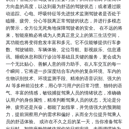
方向盘的高度，以达到最为舒适的驾驶状态；或者通过眼
动追踪、心电、呼吸特征等先进技术监测驾驶者是否处于
瞌睡、疲劳、分心等脱离正常驾驶的状态，并进行多模态
的警示，全方位无死角地保障驾驶者的安全。 在不远的将
来，智能座舱必将成为人类真正意义上的第三生活空间，
其功能也将变得愈发丰富和多元。它不仅能够提供行车参
数、驾驶辅助、车辆体验、定位导航、影视娱乐、信息通
讯、睡眠休息和医疗诊治等基础且关键的服务，更会成为
一个无比贴心、善解人意的得力助手。在人车交互的每一
个瞬间，它将进一步深度结合车内外的复杂环境、车内的
生物识别技术、环境监测手段、精准的语音识别、强大的
AI 等多种前沿技术，用心学习用户的日常习惯、独特的语
气、丰富的情感，敏锐捕捉驾乘人员的情绪状态，准确确
认用户的身份属性，精准判断驾乘人员的状态，无论是分
神、疲劳还是兴奋，都能了如指掌，并凭借强大的预测能
力，提前洞察用户的需求和偏好，从而全方位提升驾乘人
员的舒适体验。 或许在不久之后的某一天，当你准备驾车
出行时，智能座舱能够依据你的日程安排，未雨绸缪地为