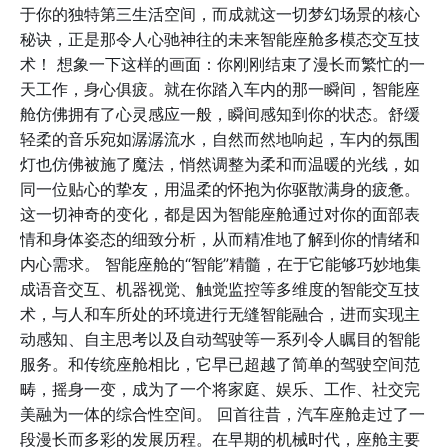
于你的独特第三生活空间，而成就这一切梦幻场景的核心
秘诀，正是那令人心驰神往的未来智能座舱多模态交互技
术！ 想象一下这样的画面：你刚刚结束了漫长而繁忙的一
天工作，身心俱疲。就在你踏入车内的那一瞬间，智能座
舱仿佛拥有了心灵感应一般，瞬间感知到你的状态。舒缓
轻柔的音乐宛如潺潺流水，自然而然地响起，车内的氛围
灯也仿佛被施了魔法，悄然调整为柔和而温暖的光线，如
同一位贴心的挚友，用温柔的怀抱为你驱散满身的疲惫。
这一切神奇的变化，都是因为智能座舱通过对你的面部表
情和身体姿态的细致分析，从而精准地了解到你的情绪和
内心需求。 智能座舱的“智能”精髓，在于它能够巧妙地集
成语音交互、机器视觉、触觉监控等多维度的智能交互技
术，与人和车所处的环境进行无缝智能融合，进而实现主
动感知、自主思考以及自动驾驶等一系列令人瞩目的智能
服务。和传统座舱相比，它早已超越了简单的驾驶空间范
畴，摇身一变，成为了一个将家庭、娱乐、工作、社交完
美融为一体的综合性空间。 回首往昔，汽车座舱走过了一
段漫长而多彩的发展历程。在早期的机械时代，座舱主要