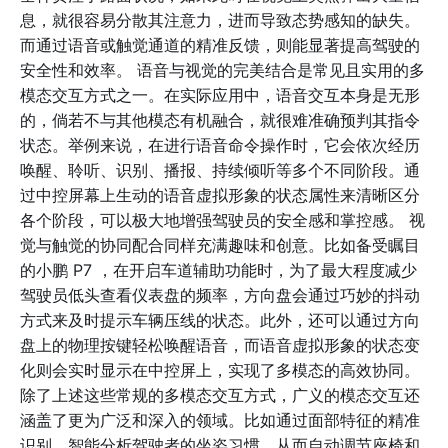
息，就很容易分散其注意力，进而导致态势感知的缺失。
而通过语音或触觉通道的精准反馈，则能显著提高驾驶的
安全性和效率。 语音与视觉的完美结合是常见且实用的多
模态交互方式之一。在实际应用中，语音交互本身是无形
的，倘若不与其他模态有机融合，就很难准确预判其指令
状态。举例来说，在进行语音命令操作时，它会依次经历
唤醒、聆听、识别、播报、持续倾听等多个不同阶段。通
过中控屏幕上生动的语音虚拟形象的状态属性来清晰区分
各个阶段，可以极大地增强驾驶员的安全感和掌控感。 视
觉与触觉的协同配合同样充满趣味和创意。比如备受瞩目
的小鹏 P7 ，在开启车道辅助功能时，为了最大程度减少
驾驶员低头查看仪表盘的频率，方向盘会通过巧妙的抖动
方式来及时提示车辆压线的状态。此外，还可以通过方向
盘上的物理按键轻松唤醒语音，而语音虚拟形象的状态变
化则会实时显示在中控屏上，实现了多模态的高效协同。
除了上述这些常规的多模态交互方式，广义的模态交互还
涵盖了更为广泛和深入的领域。比如通过面部特征的精准
识别，智能分析驾驶者的坐姿习惯，从而自动调节座椅和