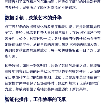
苏晴告别了库存积压的沉重枷锁，还确保了商品的时尚新鲜度
与多样性，完美满足了顾客对潮流的不懈追求。
数据引领，决策艺术的升华
点可云ERP的数据可视化与多维度报表功能，更是让苏晴如获
至宝。曾经，她需要耗费大量时间与精力，在数据的海洋中苦
苦挣扎，如今，只需轻轻一点，各种图表与报告便如画卷般在
她眼前徐徐展开。从销售额的波澜壮阔到毛利率的精细入微，
再到顾客满意度的温暖脉动，每一项关键指标都一目了然，清
晰可见。
这些数据，如同一盏盏明灯，照亮了苏晴的决策之路。她能够
清晰地洞察到店铺的运营状况与市场趋势的微妙变化，从而制
定出更加科学合理的战略规划。比如，当她发现某款项链在年
轻女性群体中引起了狂热追捧时，她立即加大了该系列的推广
力度，并成功引领了店铺的整体销量迈向了新的高峰。
智能化操作，工作效率的飞跃