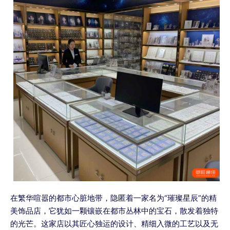
在繁华喧嚣的都市心脏地带，隐匿着一家名为“璀璨星辰”的精
美饰品店，它犹如一颗镶嵌在都市丛林中的宝石，散发着独特
的光芒。这家店以其匠心独运的设计、精细入微的工艺以及无