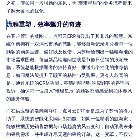
之初，便如同一股强劲的东风，为“璀璨星辰”的业务流程带来
了翻天覆地的优化。
流程重塑，效率飙升的奇迹
在客户管理的版图上，点可云ERP展现出了其非凡的智慧。系
统仿佛拥有一双洞悉市场的慧眼，能够自动记录并分析每一位
顾客的购买足迹、偏好以及反馈，为苏晴绘制出一幅幅精准的
市场需求图谱。每当新品璀璨问世或是节假日促销的浪潮来
临，系统总能根据顾客的独特喜好，推送出个性化的推荐信
息，如同魔法般提升了顾客的粘性与复购率。更令人欣喜的
是，通过系统的CRM功能，苏晴能够即时响应顾客的咨询与
投诉，确保每一位踏入“璀璨星辰”的顾客都能感受到如沐春风
的服务体验。
而在供应链的浩瀚海洋中，点可云ERP更是成为了苏晴的得力
助手。系统的智能化采购计划功能，如同一位精明的航海家，
能够根据历史销售数据与市场趋势的风云变幻，自动预测未来
的采购需求，并生成详尽无遗的采购订单。这一变革，不仅让