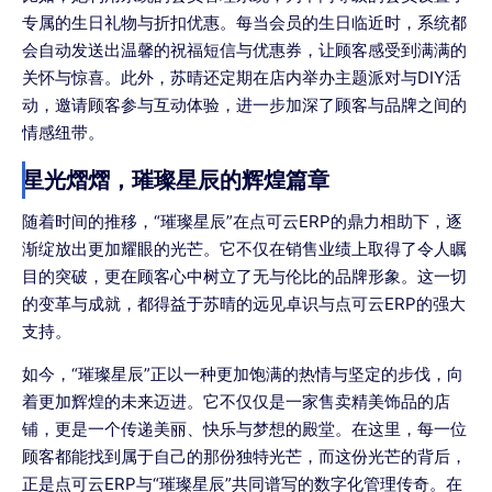
专属的生日礼物与折扣优惠。每当会员的生日临近时，系统都
会自动发送出温馨的祝福短信与优惠券，让顾客感受到满满的
关怀与惊喜。此外，苏晴还定期在店内举办主题派对与DIY活
动，邀请顾客参与互动体验，进一步加深了顾客与品牌之间的
情感纽带。
星光熠熠，璀璨星辰的辉煌篇章
随着时间的推移，“璀璨星辰”在点可云ERP的鼎力相助下，逐
渐绽放出更加耀眼的光芒。它不仅在销售业绩上取得了令人瞩
目的突破，更在顾客心中树立了无与伦比的品牌形象。这一切
的变革与成就，都得益于苏晴的远见卓识与点可云ERP的强大
支持。
如今，“璀璨星辰”正以一种更加饱满的热情与坚定的步伐，向
着更加辉煌的未来迈进。它不仅仅是一家售卖精美饰品的店
铺，更是一个传递美丽、快乐与梦想的殿堂。在这里，每一位
顾客都能找到属于自己的那份独特光芒，而这份光芒的背后，
正是点可云ERP与“璀璨星辰”共同谱写的数字化管理传奇。在