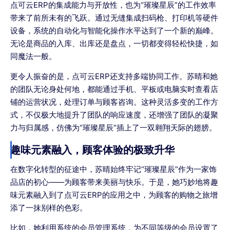
点可云ERP的集成能力与开放性，也为“璀璨星辰”的工作效率
带来了前所未有的飞跃。通过无缝集成扫码枪、打印机等硬件
设备，系统的自动化与智能化操作水平达到了一个新的巅峰。
无论是商品的入库、出库还是盘点，一切都变得轻松快捷，如
同魔法一般。
更令人振奋的是，点可云ERP还支持多端协同工作。苏晴和她
的团队无论身处何地，都能通过手机、平板或电脑实时查看店
铺的运营状况，处理订单与顾客咨询。这种灵活多变的工作方
式，不仅极大地提升了团队的响应速度，还增强了团队的凝聚
力与归属感，仿佛为“璀璨星辰”插上了一双翱翔天际的翅膀。
趣味元素融入，顾客体验的极致升华
在数字化转型的征途中，苏晴始终牢记“璀璨星辰”作为一家饰
品店的初心——为顾客带来美丽与快乐。于是，她巧妙地将趣
味元素融入到了点可云ERP的应用之中，为顾客的购物之旅增
添了一抹别样的色彩。
比如，她利用系统的会员管理系统，为不同等级的会员设置了