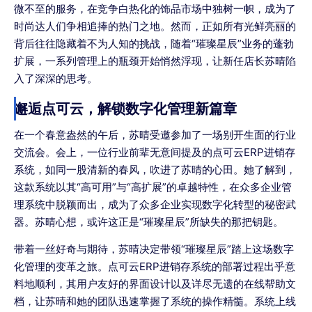
微不至的服务，在竞争白热化的饰品市场中独树一帜，成为了
时尚达人们争相追捧的热门之地。然而，正如所有光鲜亮丽的
背后往往隐藏着不为人知的挑战，随着“璀璨星辰”业务的蓬勃
扩展，一系列管理上的瓶颈开始悄然浮现，让新任店长苏晴陷
入了深深的思考。
邂逅点可云，解锁数字化管理新篇章
在一个春意盎然的午后，苏晴受邀参加了一场别开生面的行业
交流会。会上，一位行业前辈无意间提及的点可云ERP进销存
系统，如同一股清新的春风，吹进了苏晴的心田。她了解到，
这款系统以其“高可用”与“高扩展”的卓越特性，在众多企业管
理系统中脱颖而出，成为了众多企业实现数字化转型的秘密武
器。苏晴心想，或许这正是“璀璨星辰”所缺失的那把钥匙。
带着一丝好奇与期待，苏晴决定带领“璀璨星辰”踏上这场数字
化管理的变革之旅。点可云ERP进销存系统的部署过程出乎意
料地顺利，其用户友好的界面设计以及详尽无遗的在线帮助文
档，让苏晴和她的团队迅速掌握了系统的操作精髓。系统上线