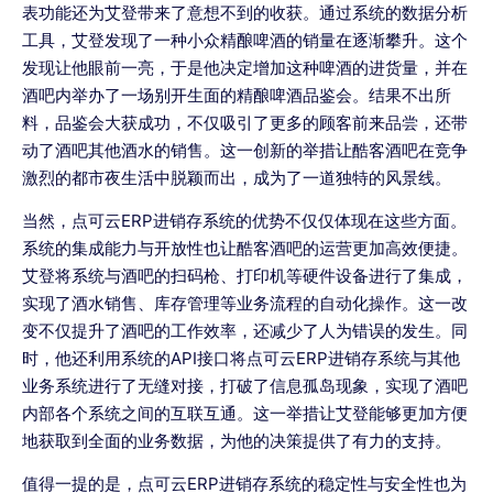
表功能还为艾登带来了意想不到的收获。通过系统的数据分析
工具，艾登发现了一种小众精酿啤酒的销量在逐渐攀升。这个
发现让他眼前一亮，于是他决定增加这种啤酒的进货量，并在
酒吧内举办了一场别开生面的精酿啤酒品鉴会。结果不出所
料，品鉴会大获成功，不仅吸引了更多的顾客前来品尝，还带
动了酒吧其他酒水的销售。这一创新的举措让酷客酒吧在竞争
激烈的都市夜生活中脱颖而出，成为了一道独特的风景线。
当然，点可云ERP进销存系统的优势不仅仅体现在这些方面。
系统的集成能力与开放性也让酷客酒吧的运营更加高效便捷。
艾登将系统与酒吧的扫码枪、打印机等硬件设备进行了集成，
实现了酒水销售、库存管理等业务流程的自动化操作。这一改
变不仅提升了酒吧的工作效率，还减少了人为错误的发生。同
时，他还利用系统的API接口将点可云ERP进销存系统与其他
业务系统进行了无缝对接，打破了信息孤岛现象，实现了酒吧
内部各个系统之间的互联互通。这一举措让艾登能够更加方便
地获取到全面的业务数据，为他的决策提供了有力的支持。
值得一提的是，点可云ERP进销存系统的稳定性与安全性也为