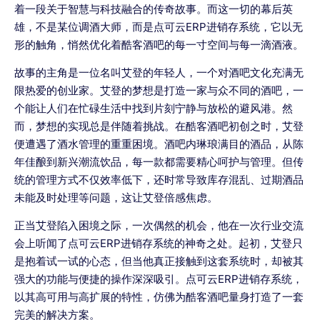
着一段关于智慧与科技融合的传奇故事。而这一切的幕后英
雄，不是某位调酒大师，而是点可云ERP进销存系统，它以无
形的触角，悄然优化着酷客酒吧的每一寸空间与每一滴酒液。
故事的主角是一位名叫艾登的年轻人，一个对酒吧文化充满无
限热爱的创业家。艾登的梦想是打造一家与众不同的酒吧，一
个能让人们在忙碌生活中找到片刻宁静与放松的避风港。然
而，梦想的实现总是伴随着挑战。在酷客酒吧初创之时，艾登
便遭遇了酒水管理的重重困境。酒吧内琳琅满目的酒品，从陈
年佳酿到新兴潮流饮品，每一款都需要精心呵护与管理。但传
统的管理方式不仅效率低下，还时常导致库存混乱、过期酒品
未能及时处理等问题，这让艾登倍感焦虑。
正当艾登陷入困境之际，一次偶然的机会，他在一次行业交流
会上听闻了点可云ERP进销存系统的神奇之处。起初，艾登只
是抱着试一试的心态，但当他真正接触到这套系统时，却被其
强大的功能与便捷的操作深深吸引。点可云ERP进销存系统，
以其高可用与高扩展的特性，仿佛为酷客酒吧量身打造了一套
完美的解决方案。