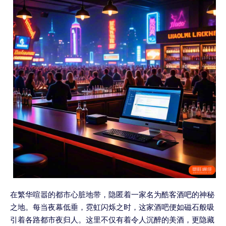
在繁华喧嚣的都市心脏地带，隐匿着一家名为酷客酒吧的神秘
之地。每当夜幕低垂，霓虹闪烁之时，这家酒吧便如磁石般吸
引着各路都市夜归人。这里不仅有着令人沉醉的美酒，更隐藏